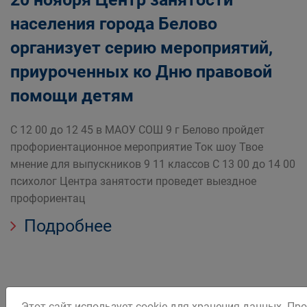
населения города Белово
организует серию мероприятий,
приуроченных ко Дню правовой
помощи детям
С 12 00 до 12 45 в МАОУ СОШ 9 г Белово пройдет
профориентационное мероприятие Ток шоу Твое
мнение для выпускников 9 11 классов С 13 00 до 14 00
психолог Центра занятости проведет выездное
профориентац
Подробнее
Этот сайт использует cookie для хранения данных. П