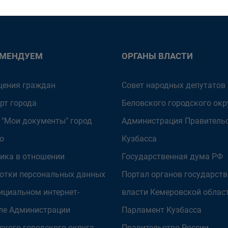
ОМЕНДУЕМ
ОРГАНЫ ВЛАСТИ
ения граждан
Совет народных депутатов
рт города
Беловского городского окр
 "Мои документы" город
Администрация Правитель
о
Кузбасса
ика в отношении
Государственная дума РФ
отки персональных данных
Портал органов государст
ициальном интернет-
власти Кемеровской облас
ле Администрации
Парламент Кузбасса
ского городского округа
Правительство России