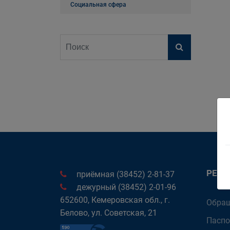
Социальная сфера
РЕК
приёмная (38452) 2-81-37
дежурный (38452) 2-01-96
652600, Кемеровская обл., г.
Обращ
Белово, ул. Советская, 21
Паспо