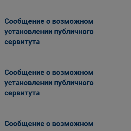
Главная
Населению
Структурные подразделения Администрации
Сообщение о возможном
Беловского городского округа
Управление по земельным ресурсам и
установлении публичного
муниципальному имуществу Администрации
сервитута
Беловского городского округа
Сообщение о возможном
установлении публичного
сервитута
Сообщение о возможном