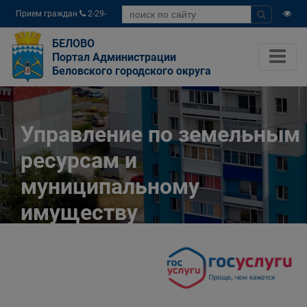
Прием граждан
2-29-
04
БЕЛОВО
Портал Администрации
Беловского городского округа
Управление по земельным
ресурсам и
муниципальному
имуществу
Администрации
Беловского городского
округа