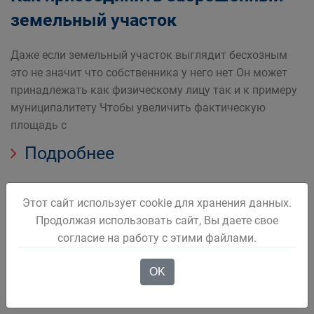
земельный участок
Даже если земельный участок выглядит бесхозным
это не значит что собственника у него нет Он может
принадлежать как физическому лицу так и к примеру
муниципалитету Чтобы увеличить фактическую
площадь с
Подробнее
Этот сайт использует cookie для хранения данных.
Продолжая использовать сайт, Вы даете свое
согласие на работу с этими файлами.
Кадастровая палата проводит
мероприятия по противодействию
OK
коррупции