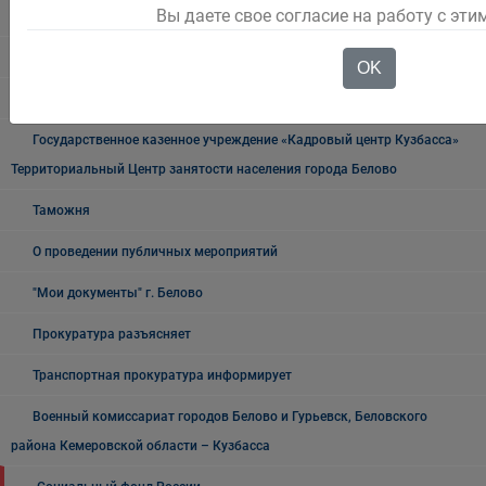
Вы даете свое согласие на работу с эт
УФСБ России
Росреестр
OK
УФМС
Государственное казенное учреждение «Кадровый центр Кузбасса»
Территориальный Центр занятости населения города Белово
Таможня
О проведении публичных мероприятий
"Мои документы" г. Белово
Прокуратура разъясняет
Транспортная прокуратура информирует
Военный комиссариат городов Белово и Гурьевск, Беловского
района Кемеровской области – Кузбасса