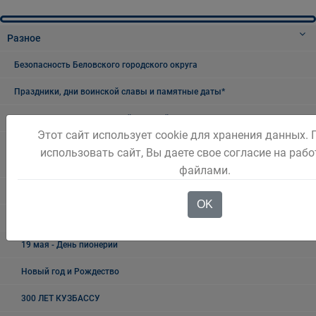
Разное
Безопасность Беловского городского округа
Праздники, дни воинской славы и памятные даты*
8 Марта - Международный женский день
Этот сайт использует cookie для хранения данных.
23 февраля - день воинской славы России - День защитника
использовать сайт, Вы даете свое согласие на рабо
Отечества
файлами.
День Шахтёра
OK
9 Мая - День Победы
19 мая - День пионерии
Новый год и Рождество
300 ЛЕТ КУЗБАССУ