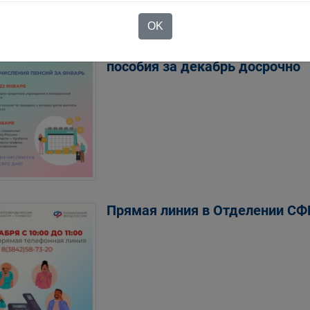
енной нетрудоспособности кузбассовцам в так
OK
Отделение Соцфонда по Кемер
пособия за декабрь досрочно
Прямая линия в Отделении СФР