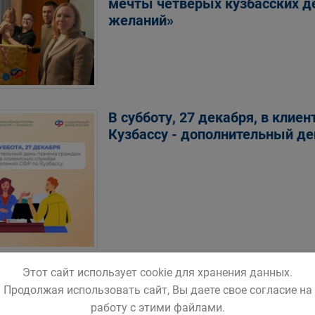
мечты четверых кузбасских де
желаний»
В субботу, 27 декабря, в клие
Кузбассу - дополнительный д
Этот сайт использует cookie для хранения данных.
 - это не только Новый год, лыжи и коньки, но
Продолжая использовать сайт, Вы даете свое согласие на
 ребенок заболел, родитель может взять больн
работу с этими файлами.
ление Соцфонда по Кемеровской области обес