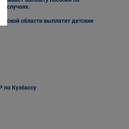
их случаях.
овской области выплатит детские
 по Кузбассу