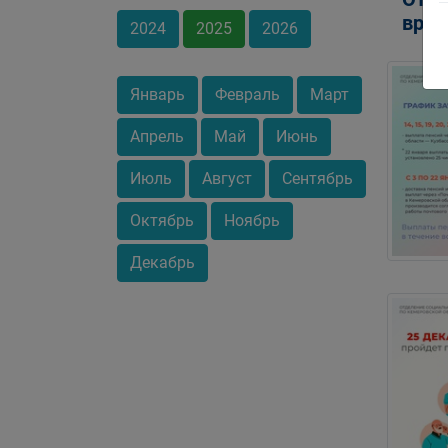
врем
2024
2025
2026
Январь
Февраль
Март
Апрель
Май
Июнь
Июль
Август
Сентябрь
Октябрь
Ноябрь
Декабрь