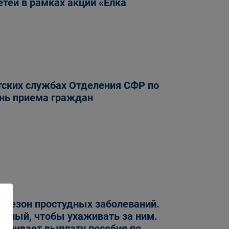
тей в рамках акции «Елка
нтских службах Отделения СФР по
ень приема граждан
 и сезон простудных заболеваний.
ичный, чтобы ухаживать за ним.
печивает выплату пособия по