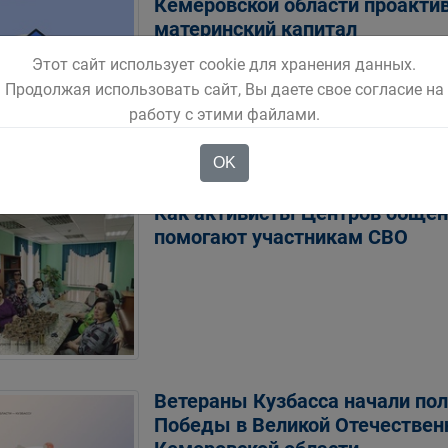
Кемеровской области проакти
материнский капитал
Этот сайт использует cookie для хранения данных.
Продолжая использовать сайт, Вы даете свое согласие на
работу с этими файлами.
OK
Как активисты Центров общен
помогают участникам СВО
Ветераны Кузбасса начали пол
Победы в Великой Отечествен