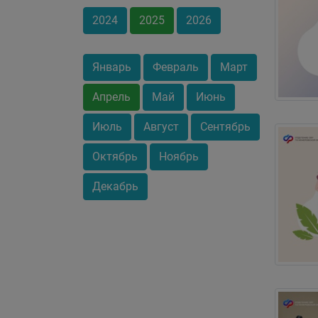
2024
2025
2026
Январь
Февраль
Март
Апрель
Май
Июнь
Июль
Август
Сентябрь
Октябрь
Ноябрь
Декабрь