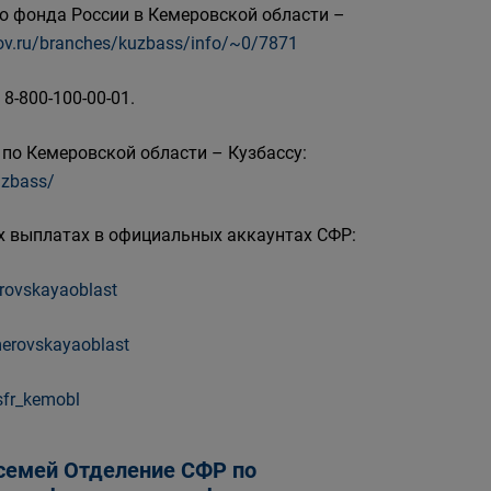
о фонда России в Кемеровской области –
.gov.ru/branches/kuzbass/info/~0/7871
8-800-100-00-01.
по Кемеровской области – Кузбассу:
uzbass/
 выплатах в официальных аккаунтах СФР:
erovskayaoblast
emerovskayaoblast
sfr_kemobl
 семей Отделение СФР по