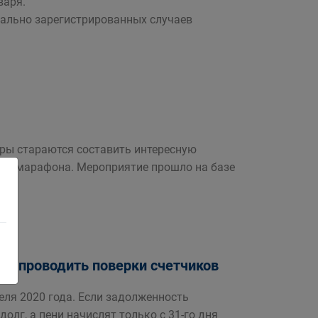
варя.
иально зарегистрированных случаев
оры стараются составить интересную
ого марафона. Мероприятие прошло на базе
али проводить поверки счетчиков
еля 2020 года. Если задолженность
лг, а пени начислят только с 31-го дня