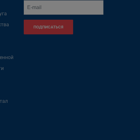
уга
ства
ПОДПИСАТЬСЯ
венной
ти
тал