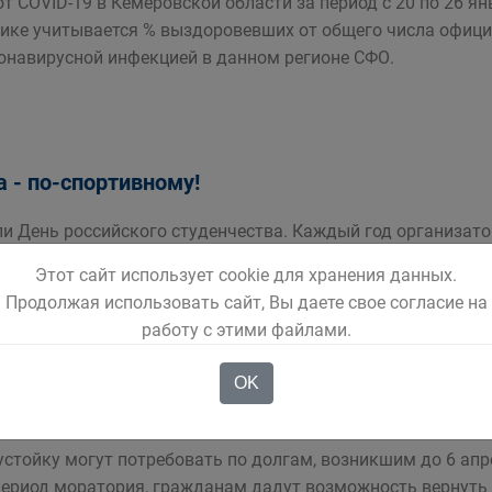
 COVID-19 в Кемеровской области за период с 20 по 26 ян
тике учитывается % выздоровевших от общего числа офиц
онавирусной инфекцией в данном регионе СФО.
а - по-спортивному!
ли День российского студенчества. Каждый год организат
от раз студентам предложили стать участниками спортивн
Этот сайт использует cookie для хранения данных.
доровительного комплекса "Металлург"
Продолжая использовать сайт, Вы даете свое согласие на
работу с этими файлами.
OK
а стали начислять пени на долги за ЖКХ и обяз
устойку могут потребовать по долгам, возникшим до 6 апр
ериод моратория, гражданам дадут возможность вернуть до