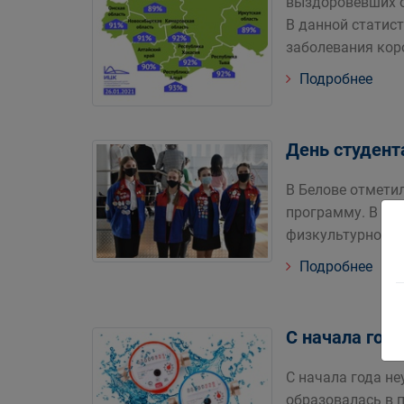
выздоровевших от
В данной статис
заболевания кор
Подробнее
День студент
В Белове отмети
программу. В эт
физкультурно-оз
Подробнее
С начала год
С начала года не
образовалась в п