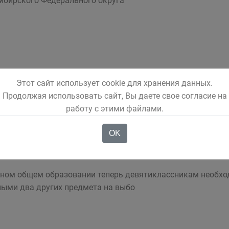
Сибирского Федерального округа
и деньги и время рассказали на пресс конференции с пред
Этот сайт использует cookie для хранения данных.
ального отдела МВД России Беловс
Продолжая использовать сайт, Вы даете свое согласие на
работу с этими файлами.
OK
овном общем образовании теперь девятиклассникам необх
ными два других предмета на выбо