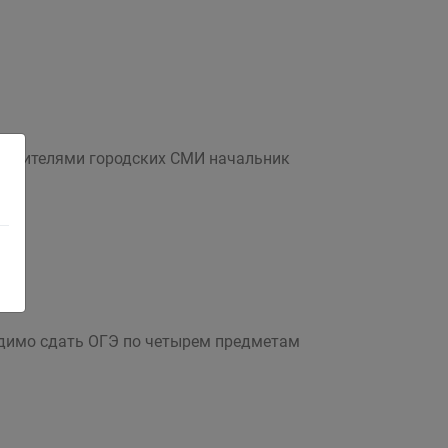
ставителями городских СМИ начальник
одимо сдать ОГЭ по четырем предметам