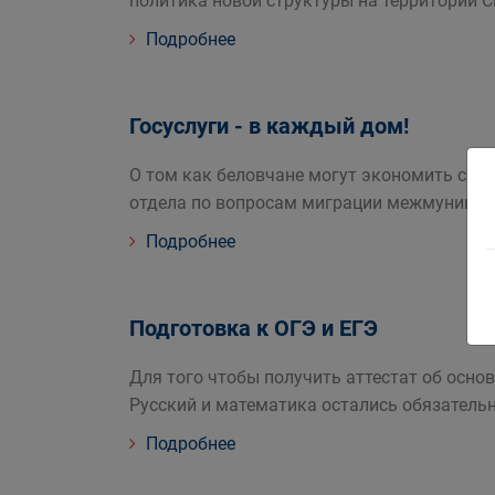
политика новой структуры на территории 
Подробнее
Госуслуги - в каждый дом!
О том как беловчане могут экономить сво
отдела по вопросам миграции межмуницип
Подробнее
Подготовка к ОГЭ и ЕГЭ
Для того чтобы получить аттестат об осн
Русский и математика остались обязатель
Подробнее