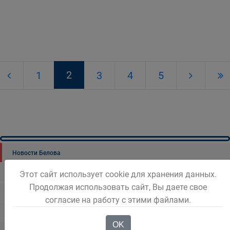
2
1
3
4
5
Новости Белова
Новости региона
Этот сайт использует cookie для хранения данных.
Продолжая использовать сайт, Вы даете свое
Консультативные советы
согласие на работу с этими файлами.
Официальный комментарий
OK