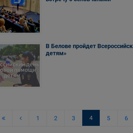
В Белове пройдет Всероссийс
детям»
4
1
2
3
5
6