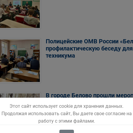
Полицейские ОМВ России «Бел
профилактическую беседу для
техникума
В городе Белово прошли мероп
всемирному дню памяти жерт
Этот сайт использует cookie для хранения данных.
происшествий
Продолжая использовать сайт, Вы даете свое согласие на
работу с этими файлами.