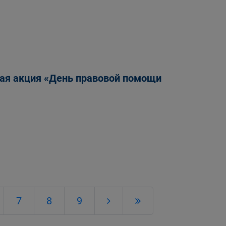
кая акция «День правовой помощи
7
8
9