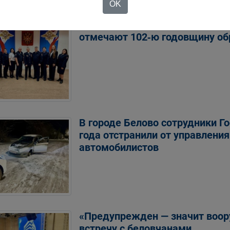
OK
Сегодня участковые уполном
отмечают 102‑ю годовщину о
В городе Белово сотрудники Г
года отстранили от управлени
автомобилистов
«Предупрежден — значит воор
встречу с беловчанами