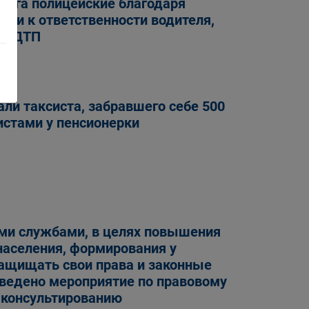
круга полицейские благодаря
ли к ответственности водителя,
ал ДТП
ли таксиста, забравшего себе 500
истами у пенсионерки
ми службами, в целях повышения
населения, формирования у
ащищать свои права и законные
оведено мероприятие по правовому
 консультированию