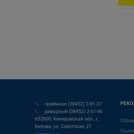
РЕК
приёмная (38452) 2-81-37
дежурный (38452) 2-01-96
652600, Кемеровская обл., г.
Обращ
Белово, ул. Советская, 21
Паспо