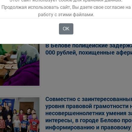
В поселке Черта Беловского о
Продолжая использовать сайт, Вы даете свое согласие на
«Мобильному патрулю» привлек
работу с этими файлами.
который едва не спровоциров
OK
В Белове полицейские задержа
000 рублей, похищенные афер
Совместно с заинтересованны
уровня правовой грамотности 
несовершеннолетних умения з
интересы, в городе Белово пр
информированию и правовому