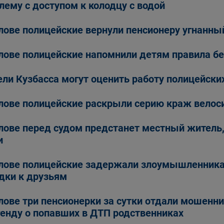
лему с доступом к колодцу с водой
лове полицейские вернули пенсионеру угнанны
лове полицейские напомнили детям правила бе
ли Кузбасса могут оценить работу полицейски
лове полицейские раскрыли серию краж велос
лове перед судом предстанет местный житель
и
лове полицейские задержали злоумышленника,
дки к друзьям
лове три пенсионерки за сутки отдали мошенни
генду о попавших в ДТП родственниках