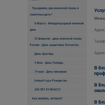
Праздники, дни воинской славы и
Услу
памятные даты*
Межму
8 Марта - Международный женский
Адрес:
день
23 февраля - день воинской славы
Телеф
России - День защитника Отечества
Адрес
День Шахтёра
9 Мая - День Победы
В Бе
19 мая - День пионерии
проф
Новый год и Рождество
В Бе
окол
300 ЛЕТ КУЗБАССУ
Как живёшь, ветеран?
В Бе