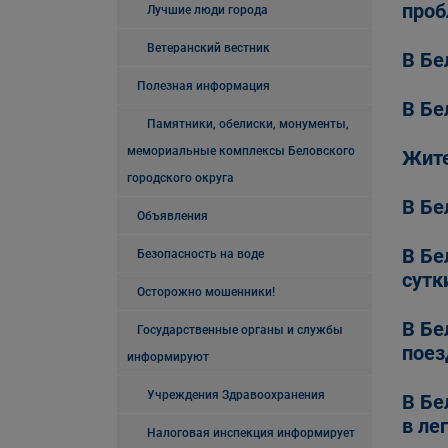
проб
Лучшие люди города
Ветеранский вестник
В Бе
Полезная информация
В Бе
Памятники, обелиски, монументы,
мемориальные комплексы Беловского
Жите
городского округа
В Бе
Объявления
В Бе
Безопасность на воде
сутк
Осторожно мошенники!
В Бе
Государственные органы и службы
поез
информируют
Учреждения Здравоохранения
В Бе
в ле
Налоговая инспекция информирует