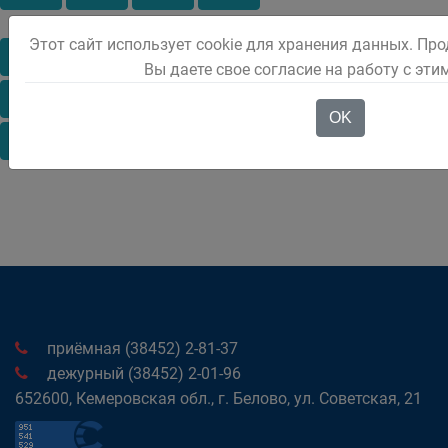
Этот сайт использует cookie для хранения данных. Пр
Январь
Февраль
Март
Апрель
Май
Вы даете свое согласие на работу с эт
Июнь
Июль
Август
Сентябрь
Октябрь
OK
Декабрь
приёмная (38452) 2-81-37
дежурный (38452) 2-01-96
652600, Кемеровская обл., г. Белово, ул. Советская, 21