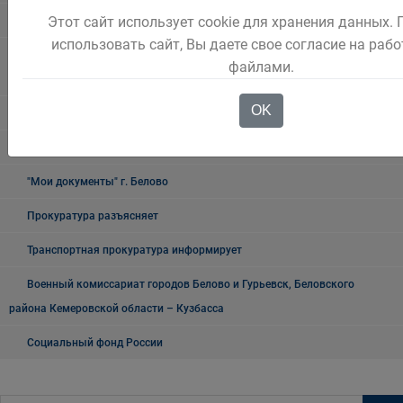
Этот сайт использует cookie для хранения данных.
УФМС
использовать сайт, Вы даете свое согласие на рабо
Государственное казенное учреждение «Кадровый центр Кузбасса»
файлами.
Территориальный Центр занятости населения города Белово
OK
Таможня
О проведении публичных мероприятий
"Мои документы" г. Белово
Прокуратура разъясняет
Транспортная прокуратура информирует
Военный комиссариат городов Белово и Гурьевск, Беловского
района Кемеровской области – Кузбасса
Социальный фонд России