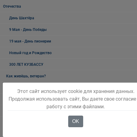
Отечества
День Шахтёра
9 Мая - День Победы
19 мая - День пионерии
Новый год и Рождество
300 ЛЕТ КУЗБАССУ
Как живёшь, ветеран?
Лучшие люди города
Этот сайт использует cookie для хранения данных.
Продолжая использовать сайт, Вы даете свое согласие
Ветеранский вестник
работу с этими файлами.
Полезная информация
OK
Памятники, обелиски, монументы, мемориальные комплексы
Беловского городского округа