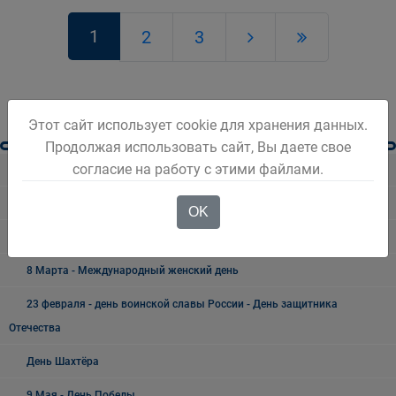
1
2
3
Этот сайт использует cookie для хранения данных.
Продолжая использовать сайт, Вы даете свое
согласие на работу с этими файлами.
Разное
Безопасность Беловского городского округа
OK
Праздники, дни воинской славы и памятные даты*
8 Марта - Международный женский день
23 февраля - день воинской славы России - День защитника
Отечества
День Шахтёра
9 Мая - День Победы