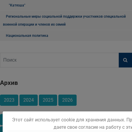
"Катюша"
Региональные меры социальной поддержки участников специальной
военной операции и членов их семей
Национальная политика
Архив
2023
2024
2025
2026
Январь
Февраль
Март
Апрель
Май
Этот сайт использует cookie для хранения данных. П
даете свое согласие на работу с э
Июнь
Июль
Август