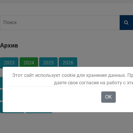
Архив
2023
2024
2025
2026
Этот сайт использует cookie для хранения данных. П
Январь
Февраль
Март
Апрель
Май
даете свое согласие на работу с э
Июнь
Июль
Август
Сентябрь
Октябрь
OK
Ноябрь
Декабрь