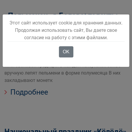
«Пельменек» в Белово: телеуты
Этот сайт использует cookie для хранения данных.
отметили праздник накануне
Продолжая использовать сайт, Вы даете свое
Крещения!
согласие на работу с этими файлами.
Накануне Крещения в Белово отпраздновали
OK
национальный праздник Пельменек 18 января по
многовековой традиции в каждой телеутской семье
вручную лепят пельмени в форме полумесяца В них
закладывают монетк
Подробнее
Национальный праздник «Кöлöдö»