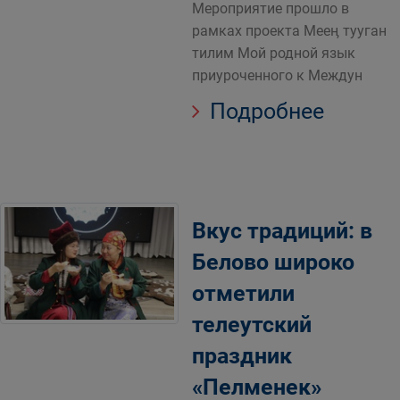
Мероприятие прошло в
рамках проекта Мееӊ тууган
тилим Мой родной язык
приуроченного к Междун
Подробнее
Вкус традиций: в
Белово широко
отметили
телеутский
праздник
«Пелменек»