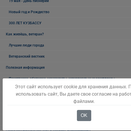
19 мая - День пионерии
Новый год и Рождество
300 ЛЕТ КУЗБАССУ
Как живёшь, ветеран?
Лучшие люди города
Ветеранский вестник
Полезная информация
Памятники, обелиски, монументы, мемориальные комплексы
Этот сайт использует cookie для хранения данных.
Беловского городского округа
использовать сайт, Вы даете свое согласие на рабо
Объявления
файлами.
Безопасность на воде
OK
Осторожно мошенники!