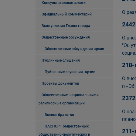
Консультативные советы
О реа
Официальный комментарий
2442
Выступления Главы города
О вне
Общественные обсуждения
"Об у
Общественные обсуждения архив
социа
Публичные слушания
218-
Публичные слушания. Архив
О вне
Проекты документов
п «Об
Общественные, национальные и
2372
религиозные организации
О наз
Боевое братство
плано
ПАСПОРТ общественных,
211-
общественно-политических и