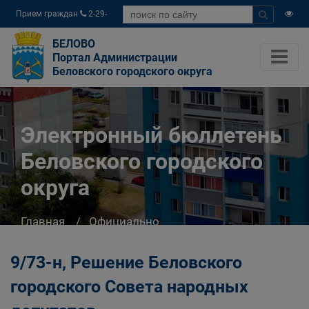
Прием граждан
2-29-
04
БЕЛОВО
Портал Администрации
Беловского городского округа
Электронный бюллетень
Беловского городского
округа
Главная
Официально
Электронный бюллетень Беловского
городского округа
9/73-н, Решение Беловского
городского Совета народных