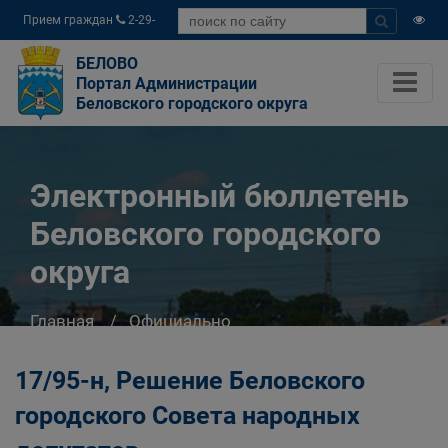
Прием граждан
2-29-
04
БЕЛОВО
Портал Администрации
Беловского городского округа
Электронный бюллетень
Беловского городского
округа
Главная
Официально
Электронный бюллетень Беловского
городского округа
17/95-н, Решение Беловского
городского Совета народных