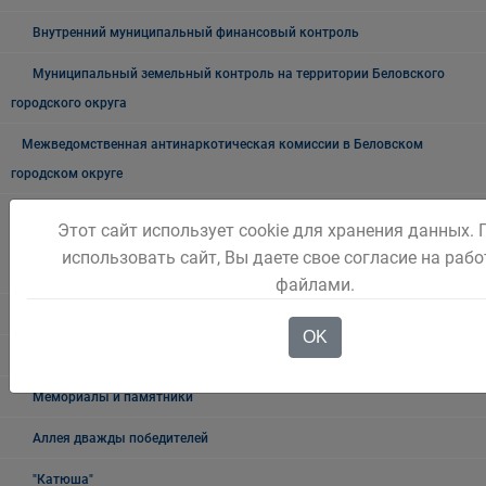
Внутренний муниципальный финансовый контроль
Муниципальный земельный контроль на территории Беловского
городского округа
Межведомственная антинаркотическая комиссии в Беловском
городском округе
Наблюдательная комиссия по социальной адаптации лиц,
Этот сайт использует cookie для хранения данных.
освободившихся из мест лишения свободы Беловского городского
использовать сайт, Вы даете свое согласие на рабо
округа
файлами.
Книга памяти
OK
9 мая
Мемориалы и памятники
Аллея дважды победителей
"Катюша"