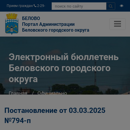
Прием граждан
2-29-
04
БЕЛОВО
Портал Администрации
Беловского городского округа
Электронный бюллетень
Беловского городского
округа
Главная
Официально
Электронный бюллетень Беловского
городского округа
Постановление от 03.03.2025
№794-п