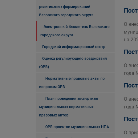
религиозных формирований
Пост
Беловского городского округа
О вне
Электронный бюллетень Беловского
муниц
городского округа
на 20
Городской информационный центр
Пост
Оценка регулирующего воздействия
О вне
(ОРВ)
года 
Нормативные правовые акты по
Пост
вопросам ОРВ
О вне
План проведения экспертизы
года 
муниципальных нормативных
правовых актов
Пост
ОРВ проектов муниципальных НПА
О при