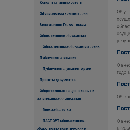
Консультативные советы
Об ут
Официальный комментарий
осуще
Выступления Главы города
облас
осуще
Общественные обсуждения
резул
Общественные обсуждения архив
Пост
Публичные слушания
О вне
Публичные слушания. Архив
года 
Проекты документов
Пост
Общественные, национальные и
Об ор
религиозные организации
Пост
Боевое братство
О вне
ПАСПОРТ общественных,
№206
общественно-политических и