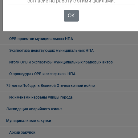
согласие на работу с этими файлами.
Нормативные правовые акты по вопросам ОРВ
OK
План проведения экспертизы муниципальных нормативных
правовых актов
ОРВ проектов муниципальных НПА
Экспертиза действующих муниципальных НПА
Итоги ОРВ и экспертизы муниципальных правовых актов
О процедурах ОРВ и экспертизы НПА
75-летие Победы в Великой Отечественной войне
Их именами названы улицы города
Ликвидация аварийного жилья
Муниципальные закупки
Архив закупок