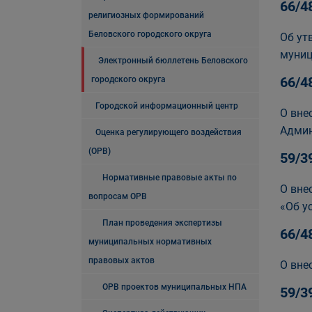
66/4
религиозных формирований
Беловского городского округа
Об ут
муниц
Электронный бюллетень Беловского
66/4
городского округа
Городской информационный центр
О вне
Админ
Оценка регулирующего воздействия
(ОРВ)
59/3
Нормативные правовые акты по
О вне
вопросам ОРВ
«Об у
План проведения экспертизы
66/4
муниципальных нормативных
правовых актов
О вне
ОРВ проектов муниципальных НПА
59/3