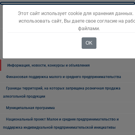
Малому бизнесу
Этот сайт использует cookie для хранения данных
использовать сайт, Вы даете свое согласие на раб
Начинающему предпринимателю
файлами.
Инфраструктура поддержки субъектов предпринимательства
OK
О мерах поддержки субъектов малого и среднего
предпринимательства АО "Корпорация "МСП"
Информация, новости, конкурсы и объявления
Финансовая поддержка малого и среднего предпринимательства
Границы территорий, на которых запрещена розничная продажа
алкогольной продукции
Муниципальная программа
Национальный проект Малое и среднее предпринимательство и
поддержка индивидуальной предпринимательской инициативы