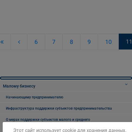
1
6
7
8
9
10
Малому бизнесу
Начинающему предпринимателю
Инфраструктура поддержки субъектов предпринимательства
О мерах поддержки субъектов малого и среднего
предпринимательства АО "Корпорация "МСП"
Этот сайт использует cookie для хранения данных.