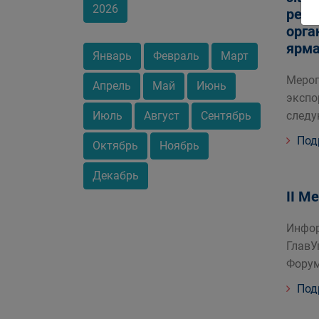
2026
реал
орга
ярма
Январь
Февраль
Март
Мероп
Апрель
Май
Июнь
экспо
Июль
Август
Сентябрь
следу
Под
Октябрь
Ноябрь
Декабрь
II М
Инфор
ГлавУ
Фору
Под