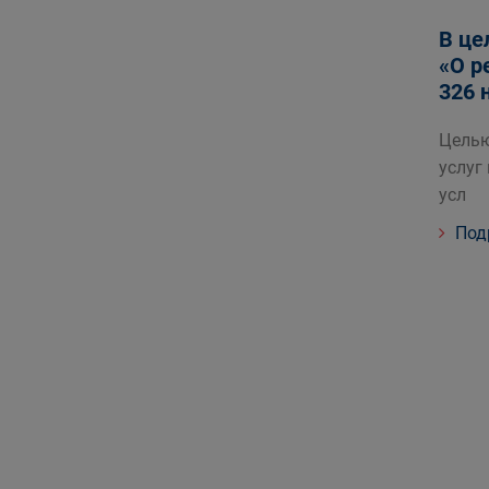
В це
«О р
326 
Целью
услуг
усл
Под