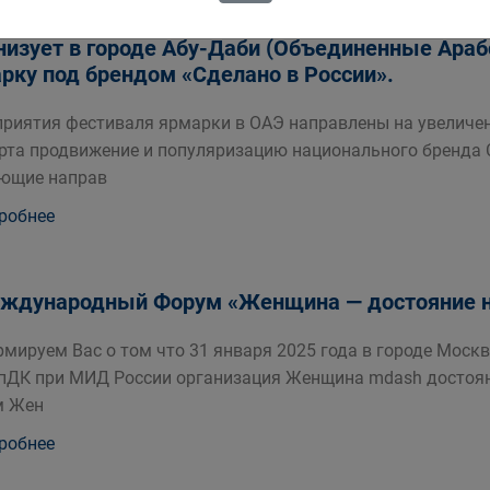
изации национального проекта «Международна
низует в городе Абу-Даби (Объединенные Ара
рку под брендом «Сделано в России».
риятия фестиваля ярмарки в ОАЭ направлены на увеличен
рта продвижение и популяризацию национального бренда С
ющие направ
робнее
еждународный Форум «Женщина — достояние н
мируем Вас о том что 31 января 2025 года в городе Москв
пДК при МИД России организация Женщина mdash достоян
м Жен
робнее