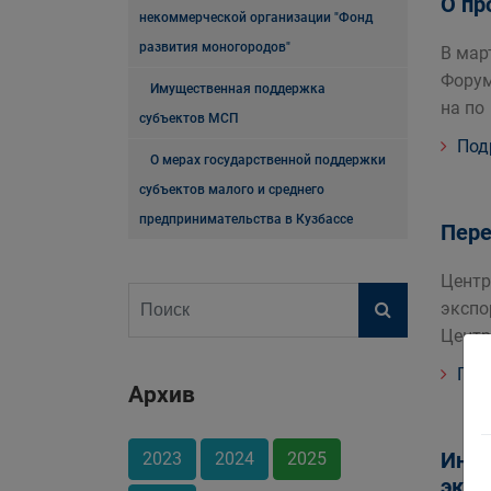
О пр
некоммерческой организации "Фонд
развития моногородов"
В мар
Форум
Имущественная поддержка
на по
субъектов МСП
Под
О мерах государственной поддержки
субъектов малого и среднего
предпринимательства в Кузбассе
Пере
Центр
экспо
Центр
Под
Архив
Инфо
2023
2024
2025
эксп