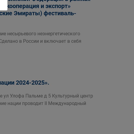
я кооперация и экспорт»
бские Эмираты) фестиваль-
ие несырьевого неэнергетического
делано в России и включает в себя
ации 2024-2025».
е ул Улофа Пальме д 5 Культурный центр
ие нации проводит II Международный