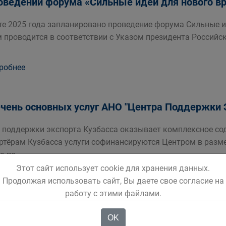
оведении форума «Сильные идеи для нового в
те 2025 года запланировано проведение форума Сильные 
 проводится в соответствии с Указом президента Российск
робнее
чень основных услуг АНО "Центра Поддержки 
 поддержки экспорта Кузбасса оказывает комплексное с
ртёрам Кузбасса услуги софинансируются Центром в разме
а по
Этот сайт использует cookie для хранения данных.
робнее
Продолжая использовать сайт, Вы даете свое согласие на
работу с этими файлами.
рмируем Вас о том, что в период с 21 по 25 фе
OK
ортный центр» при поддержке Правительства 